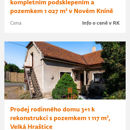
kompletním podsklepením a
pozemkem 1 027 m² v Novém Kníně
Cena
Info o ceně v RK
Prodej rodinného domu 3+1 k
rekonstrukci s pozemkem 1 117 m²,
Velká Hraštice