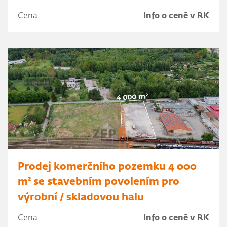
Cena
Info o ceně v RK
Prodej komerčního pozemku 4 000
m² se stavebním povolením pro
výrobní / skladovou halu
Cena
Info o ceně v RK