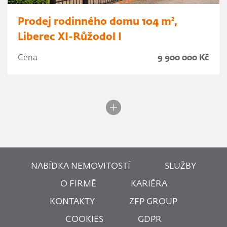
Prodej rodinného domu 104 m²,
Liberec XI-Růžodol I
Cena
9 900 000 Kč
NABÍDKA NEMOVITOSTÍ
SLUŽBY
O FIRMĚ
KARIÉRA
KONTAKTY
ZFP GROUP
COOKIES
GDPR