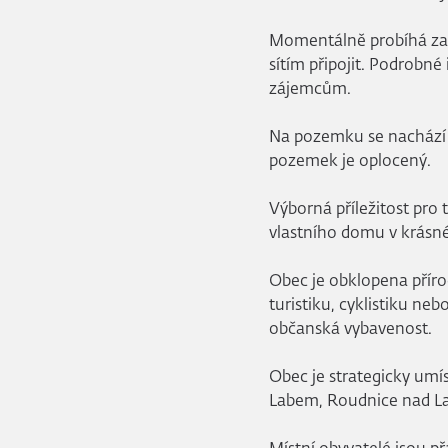
Momentálně probíhá zas
sítím připojit. Podrobn
zájemcům.
Na pozemku se nachází v
pozemek je oplocený.
Výborná příležitost pro t
vlastního domu v krásné
Obec je obklopena přírod
turistiku, cyklistiku neb
občanská vybavenost.
Obec je strategicky umí
Labem, Roudnice nad La