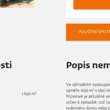
POUČENÍ SPOTŘ
sti
Popis nem
Ve výhradním zastoupen
výměře 1656 m² v obci H
2
1.656 m
Pozemek je aktuálně ve
určen k výstavbě, což na
rodinného domu nebo jin