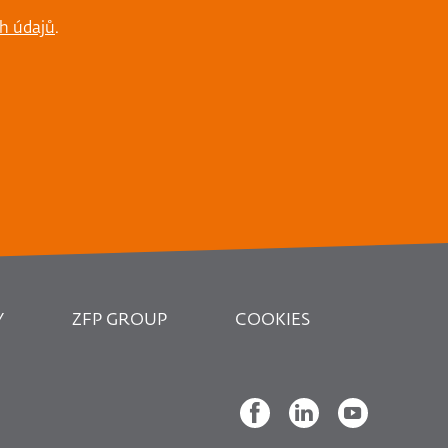
h údajů
.
Y
ZFP GROUP
COOKIES