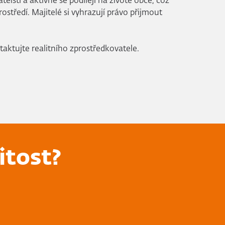
telští a aktivně se podílejí na životě obce, což
ostředí. Majitelé si vyhrazují právo přijmout
taktujte realitního zprostředkovatele.
itost?