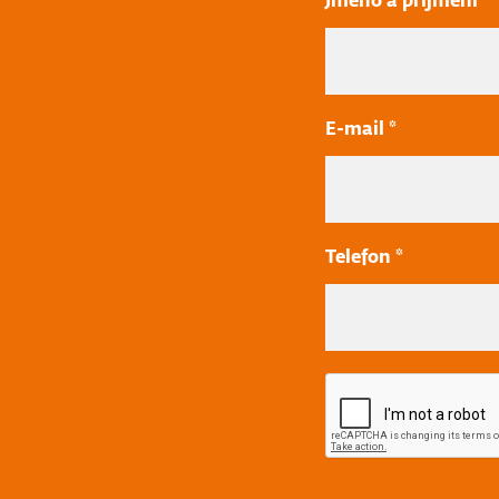
Jméno a příjmení
E-mail *
Telefon *