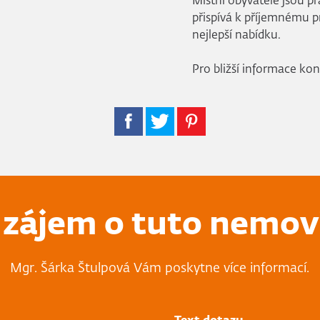
Místní obyvatelé jsou přá
přispívá k příjemnému pr
nejlepší nabídku.
Pro bližší informace kon
zájem o tuto nemov
Mgr. Šárka Štulpová Vám poskytne více informací.