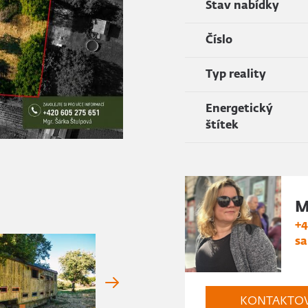
Stav nabídky
Číslo
Typ reality
Energetický
štítek
M
+4
sa
KONTAKTO