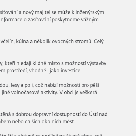
íťování a nový majitel se může k inženýrským
é informace o zasíťování poskytneme vážným
čelín, kůlna a několik ovocných stromů. Celý
y, kteří hledají klidné místo s možností výstavby
m prostředí, vhodné i jako investice.
ou, lesy a poli, což nabízí možnosti pro pěší
o jiné volnočasové aktivity. V obci je veškerá
stěná s dobrou dopravní dostupností do Ústí nad
bem nebo dalších okolních měst.