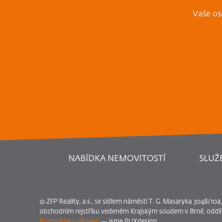
Vaše os
NABÍDKA NEMOVITOSTÍ
SLUŽ
© ZFP Reality, a.s., se sídlem náměstí T. G. Masaryka 3048/10
obchodním rejstříku vedeném Krajským soudem v Brně, oddíl B
Postavíme i váš web
— jsme PUXdesign.