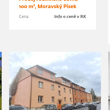
100 m², Moravský Písek
Cena
Info o ceně v RK