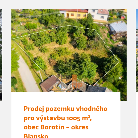
Prodej pozemku vhodného
pro výstavbu 1005 m²,
obec Borotín – okres
Blansko