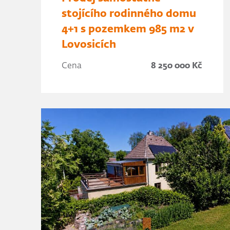
stojícího rodinného domu
4+1 s pozemkem 985 m2 v
Lovosicích
Cena
8 250 000 Kč