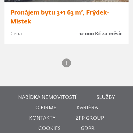
Pronájem bytu 3+1 63 m², Frýdek-
Místek
Cena
12 000 Kč za měsíc
NABÍDKA NEMOVITOSTÍ
SLUŽBY
O FIRMĚ
KARIÉRA
KONTAKTY
ZFP GROUP
COOKIES
GDPR