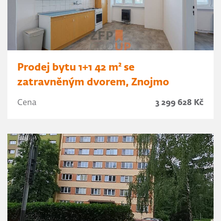
Prodej bytu 1+1 42 m² se
zatravněným dvorem, Znojmo
Cena
3 299 628 Kč