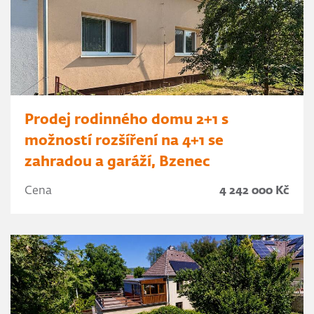
Prodej rodinného domu 2+1 s
možností rozšíření na 4+1 se
zahradou a garáží, Bzenec
Cena
4 242 000 Kč