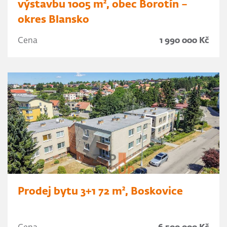
výstavbu 1005 m², obec Borotín –
okres Blansko
Cena
1 990 000 Kč
Prodej bytu 3+1 72 m², Boskovice