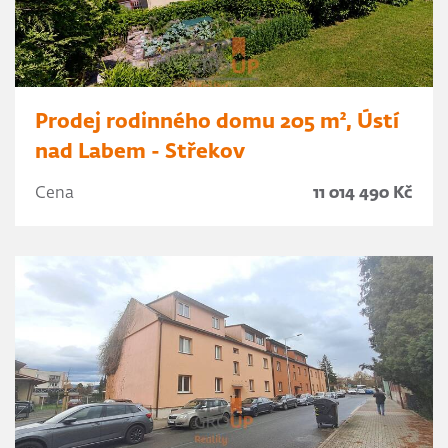
Prodej rodinného domu 205 m², Ústí
nad Labem - Střekov
Cena
11 014 490 Kč