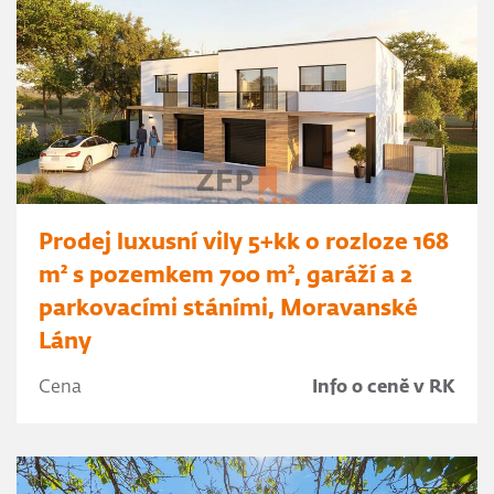
Prodej luxusní vily 5+kk o rozloze 168
m² s pozemkem 700 m², garáží a 2
parkovacími stáními, Moravanské
Lány
Cena
Info o ceně v RK