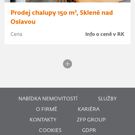
Prodej chalupy 150 m², Sklené nad
Oslavou
Cena
Info o ceně v RK
NABÍDKA NEMOVITOSTÍ
SLUŽBY
O FIRMĚ
KARIÉRA
KONTAKTY
ZFP GROUP
COOKIES
GDPR