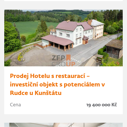
Prodej Hotelu s restaurací –
investiční objekt s potenciálem v
Rudce u Kunštátu
Cena
19 400 000 Kč