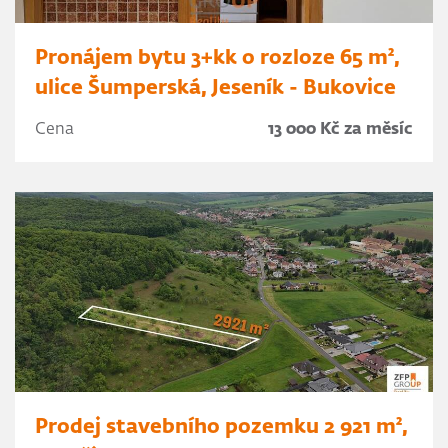
Pronájem bytu 3+kk o rozloze 65 m²,
ulice Šumperská, Jeseník - Bukovice
Cena
13 000 Kč za měsíc
Prodej stavebního pozemku 2 921 m²,