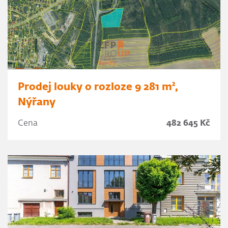
Prodej louky o rozloze 9 281 m²,
Nýřany
Cena
482 645 Kč