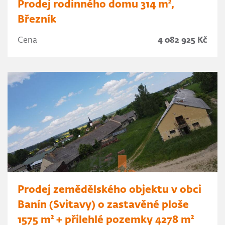
Prodej rodinného domu 314 m²,
Březník
Cena
4 082 925 Kč
Prodej zemědělského objektu v obci
Banín (Svitavy) o zastavěné ploše
1575 m² + přilehlé pozemky 4278 m²