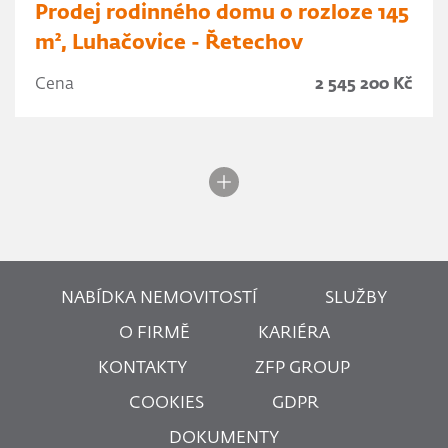
Prodej rodinného domu o rozloze 145
m², Luhačovice - Řetechov
Cena
2 545 200 Kč
NABÍDKA NEMOVITOSTÍ
SLUŽBY
O FIRMĚ
KARIÉRA
KONTAKTY
ZFP GROUP
COOKIES
GDPR
DOKUMENTY