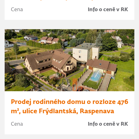
Cena
Info o ceně v RK
Prodej rodinného domu o rozloze 476
m², ulice Frýdlantská, Raspenava
Cena
Info o ceně v RK