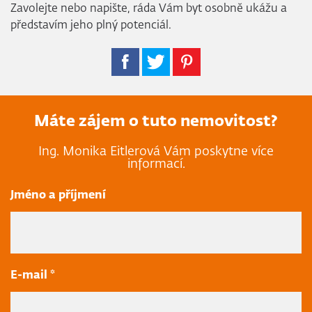
Zavolejte nebo napište, ráda Vám byt osobně ukážu a
představím jeho plný potenciál.
Máte zájem o tuto nemovitost?
Ing. Monika Eitlerová Vám poskytne více
informací.
Jméno a příjmení
E-mail *