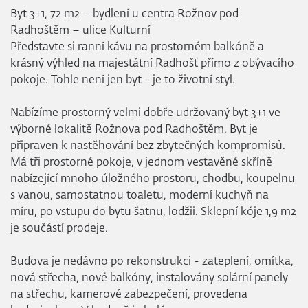
Byt 3+1, 72 m2 – bydlení u centra Rožnov pod
Radhoštěm – ulice Kulturní
Představte si ranní kávu na prostorném balkóně a
krásný výhled na majestátní Radhošť přímo z obývacího
pokoje. Tohle není jen byt - je to životní styl.
Nabízíme prostorný velmi dobře udržovaný byt 3+1 ve
výborné lokalitě Rožnova pod Radhoštěm. Byt je
připraven k nastěhování bez zbytečných kompromisů.
Má tři prostorné pokoje, v jednom vestavěné skříně
nabízející mnoho úložného prostoru, chodbu, koupelnu
s vanou, samostatnou toaletu, moderní kuchyň na
míru, po vstupu do bytu šatnu, lodžii. Sklepní kóje 1,9 m2
je součástí prodeje.
Budova je nedávno po rekonstrukci - zateplení, omítka,
nová střecha, nové balkóny, instalovány solární panely
na střechu, kamerové zabezpečení, provedena