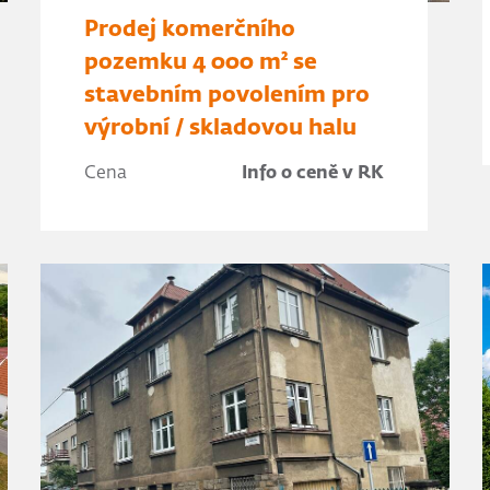
Prodej komerčního
pozemku 4 000 m² se
stavebním povolením pro
výrobní / skladovou halu
Cena
Info o ceně v RK