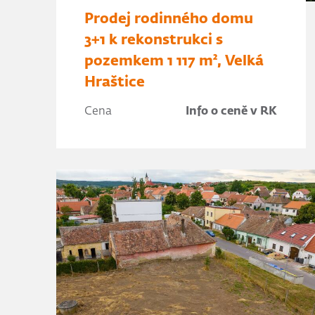
Prodej rodinného domu
3+1 k rekonstrukci s
pozemkem 1 117 m², Velká
Hraštice
Cena
Info o ceně v RK