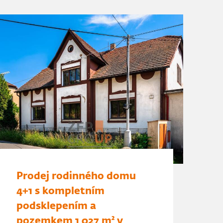
Prodej rodinného domu
4+1 s kompletním
podsklepením a
pozemkem 1 027 m² v