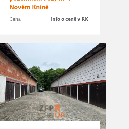
Novém Kníně
Cena
Info o ceně v RK