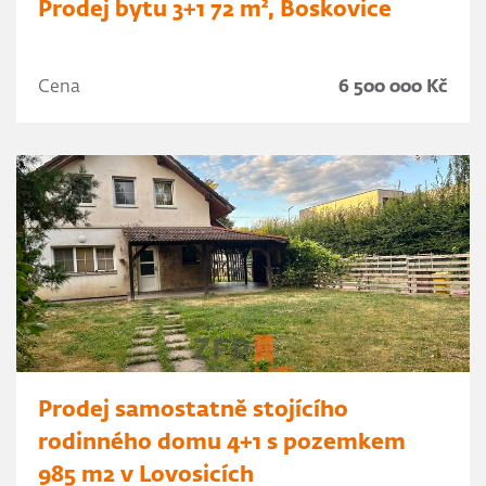
Prodej bytu 3+1 72 m², Boskovice
Cena
6 500 000 Kč
Prodej samostatně stojícího
rodinného domu 4+1 s pozemkem
985 m2 v Lovosicích