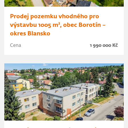
Prodej pozemku vhodného pro
výstavbu 1005 m², obec Borotín –
okres Blansko
Cena
1 990 000 Kč