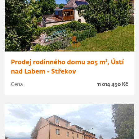
Prodej rodinného domu 205 m², Ústí
nad Labem - Střekov
Cena
11 014 490 Kč