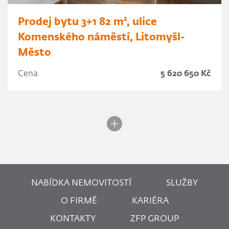
Prodej bytu 3+1 82 m², ulice
Komenského náměstí, Litomyšl-
Město
Cena
5 620 650 Kč
NABÍDKA NEMOVITOSTÍ
SLUŽBY
O FIRMĚ
KARIÉRA
KONTAKTY
ZFP GROUP