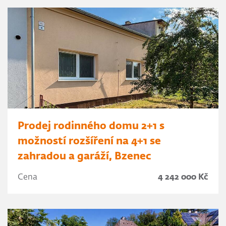
Prodej rodinného domu 2+1 s
možností rozšíření na 4+1 se
zahradou a garáží, Bzenec
Cena
4 242 000 Kč