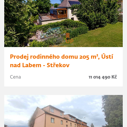
Prodej rodinného domu 205 m², Ústí
nad Labem - Střekov
Cena
11 014 490 Kč