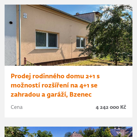
Prodej rodinného domu 2+1 s
možností rozšíření na 4+1 se
zahradou a garáží, Bzenec
Cena
4 242 000 Kč