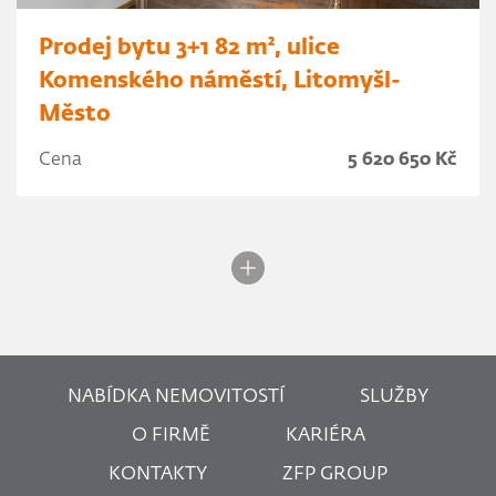
Prodej bytu 3+1 82 m², ulice
Komenského náměstí, Litomyšl-
Město
Cena
5 620 650 Kč
NABÍDKA NEMOVITOSTÍ
SLUŽBY
O FIRMĚ
KARIÉRA
KONTAKTY
ZFP GROUP