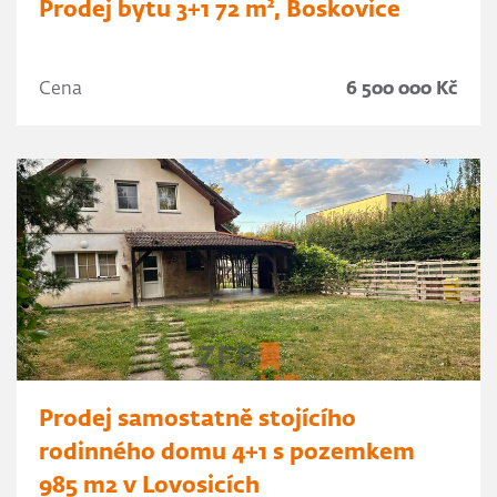
Prodej bytu 3+1 72 m², Boskovice
Cena
6 500 000 Kč
Prodej samostatně stojícího
rodinného domu 4+1 s pozemkem
985 m2 v Lovosicích