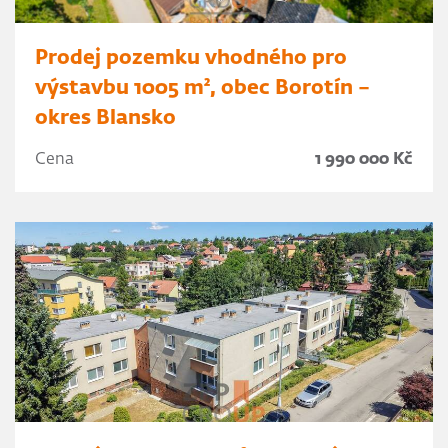
Prodej pozemku vhodného pro
výstavbu 1005 m², obec Borotín –
okres Blansko
Cena
1 990 000 Kč