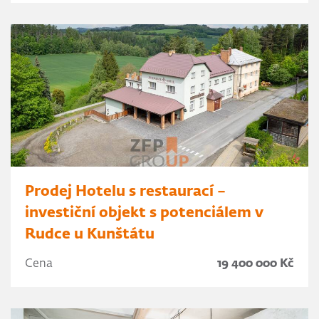
Prodej Hotelu s restaurací –
investiční objekt s potenciálem v
Rudce u Kunštátu
Cena
19 400 000 Kč