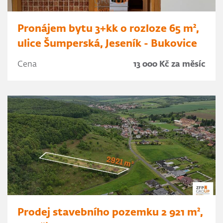
Pronájem bytu 3+kk o rozloze 65 m²,
ulice Šumperská, Jeseník - Bukovice
Cena
13 000 Kč za měsíc
Prodej stavebního pozemku 2 921 m²,