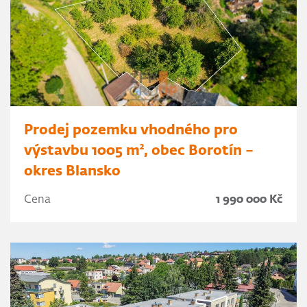
Prodej pozemku vhodného pro
výstavbu 1005 m², obec Borotín –
okres Blansko
Cena
1 990 000 Kč