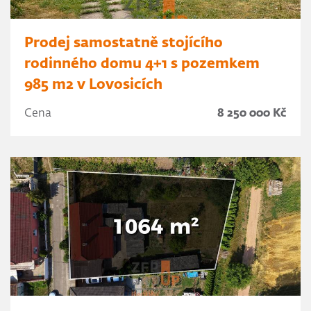
Prodej samostatně stojícího
rodinného domu 4+1 s pozemkem
985 m2 v Lovosicích
Cena
8 250 000 Kč