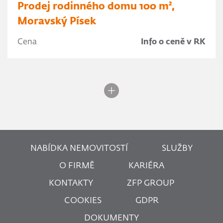
Prodej rodinného domu 100 m²,
Moravský Písek
Cena
Info o ceně v RK
NABÍDKA NEMOVITOSTÍ
SLUŽBY
O FIRMĚ
KARIÉRA
KONTAKTY
ZFP GROUP
COOKIES
GDPR
DOKUMENTY