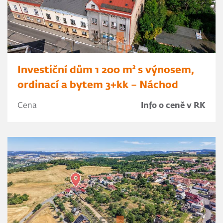
Investiční dům 1 200 m² s výnosem,
ordinací a bytem 3+kk – Náchod
Cena
Info o ceně v RK