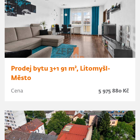
Prodej bytu 3+1 91 m², Litomyšl-
Město
Cena
5 975 880 Kč