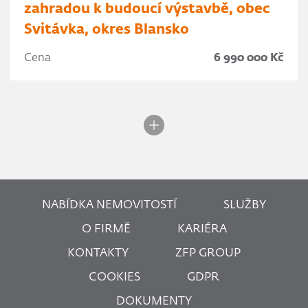
zahradou k budoucí výstavbě, obec
Svitávka, okres Blansko
Cena
6 990 000 Kč
NABÍDKA NEMOVITOSTÍ
SLUŽBY
O FIRMĚ
KARIÉRA
KONTAKTY
ZFP GROUP
COOKIES
GDPR
DOKUMENTY