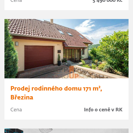
Cena
5 490 000 Kč
Prodej rodinného domu 171 m²,
Březina
Cena
Info o ceně v RK