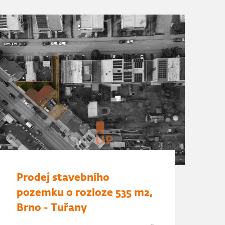
Prodej stavebního
pozemku o rozloze 535 m2,
Brno - Tuřany