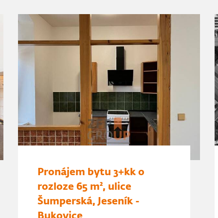
Pronájem bytu 3+kk o
rozloze 65 m², ulice
Šumperská, Jeseník -
Bukovice