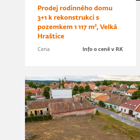
Prodej rodinného domu
3+1 k rekonstrukci s
pozemkem 1 117 m², Velká
Hraštice
Cena
Info o ceně v RK