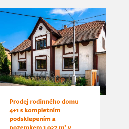
Prodej rodinného domu
4+1 s kompletním
podsklepením a
pozemkem 1 027 m² v