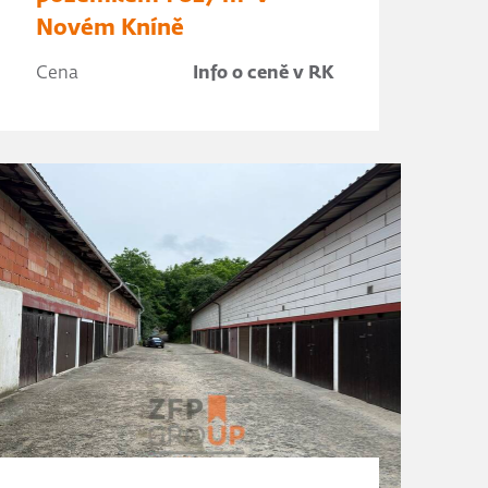
Novém Kníně
Cena
Info o ceně v RK