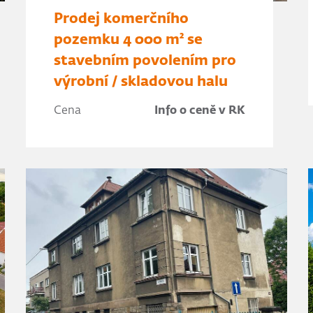
Prodej komerčního
pozemku 4 000 m² se
stavebním povolením pro
výrobní / skladovou halu
Cena
Info o ceně v RK