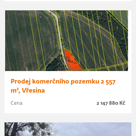
Prodej komerčního pozemku 2 557
m², Vřesina
Cena
2 147 880 Kč