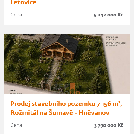
Letovice
Cena
5 242 000 Kč
Prodej stavebního pozemku 7 156 m²,
Rožmitál na Šumavě - Hněvanov
Cena
3 790 000 Kč