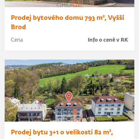
Prodej bytového domu 793 m², Vyšší
Brod
Cena
Info o ceně v RK
Prodej bytu 3+1 o velikosti 82 m²,