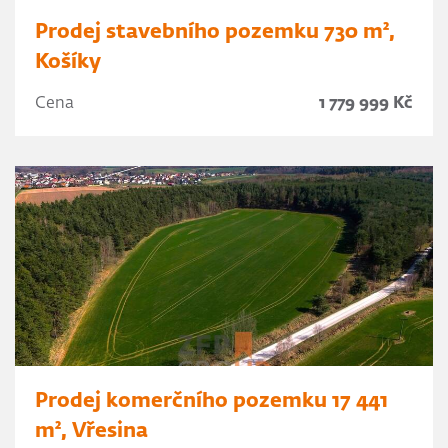
Prodej stavebního pozemku 730 m²,
Košíky
Cena
1 779 999 Kč
Prodej komerčního pozemku 17 441
m², Vřesina