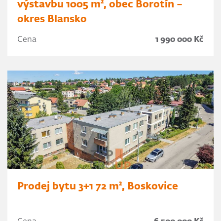
výstavbu 1005 m², obec Borotín –
okres Blansko
Cena
1 990 000 Kč
Prodej bytu 3+1 72 m², Boskovice