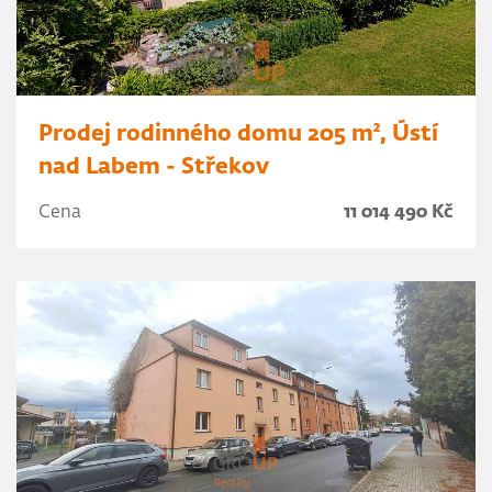
Prodej rodinného domu 205 m², Ústí
nad Labem - Střekov
Cena
11 014 490 Kč