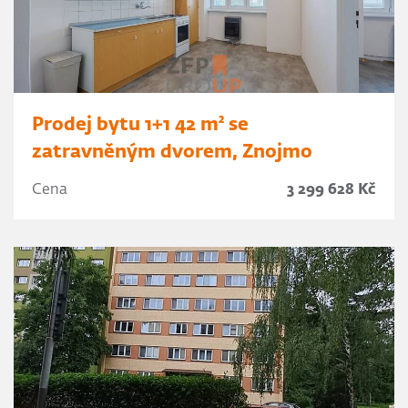
Prodej bytu 1+1 42 m² se
zatravněným dvorem, Znojmo
Cena
3 299 628 Kč