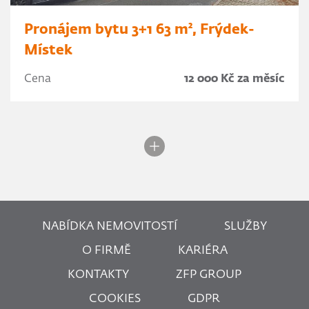
Pronájem bytu 3+1 63 m², Frýdek-
Místek
Cena
12 000 Kč za měsíc
NABÍDKA NEMOVITOSTÍ
SLUŽBY
O FIRMĚ
KARIÉRA
KONTAKTY
ZFP GROUP
COOKIES
GDPR