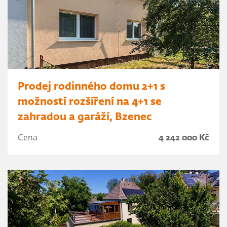
Prodej rodinného domu 2+1 s
možností rozšíření na 4+1 se
zahradou a garáží, Bzenec
Cena
4 242 000 Kč