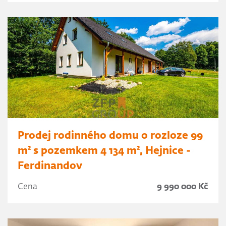
Prodej rodinného domu o rozloze 99
m² s pozemkem 4 134 m², Hejnice -
Ferdinandov
Cena
9 990 000 Kč