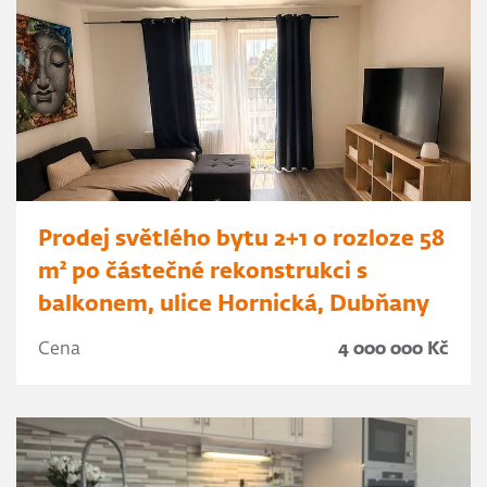
Prodej světlého bytu 2+1 o rozloze 58
m² po částečné rekonstrukci s
balkonem, ulice Hornická, Dubňany
Cena
4 000 000 Kč