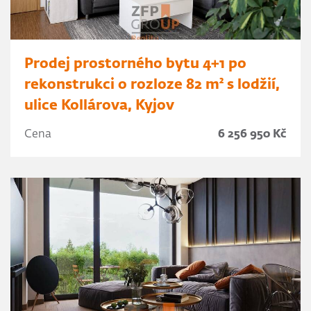
Prodej prostorného bytu 4+1 po
rekonstrukci o rozloze 82 m² s lodžií,
ulice Kollárova, Kyjov
Cena
6 256 950 Kč