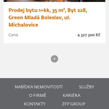
Prodej bytu 1+kk, 35 m², Byt 228,
Green Mladá Boleslav, ul.
Michalovice
Cena
4 327 300 Kč
NABÍDKA NEMOVITOSTÍ
SLUŽBY
O FIRMĚ
KARIÉRA
KONTAKTY
ZFP GROUP