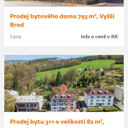
Prodej bytového domu 793 m², Vyšší
Brod
Cena
Info o ceně v RK
Prodej bytu 3+1 o velikosti 82 m²,