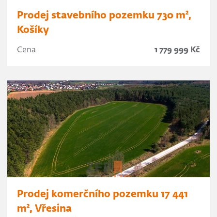
Prodej stavebního pozemku 730 m²,
Košíky
Cena
1 779 999 Kč
Prodej komerčního pozemku 17 441
m², Vřesina