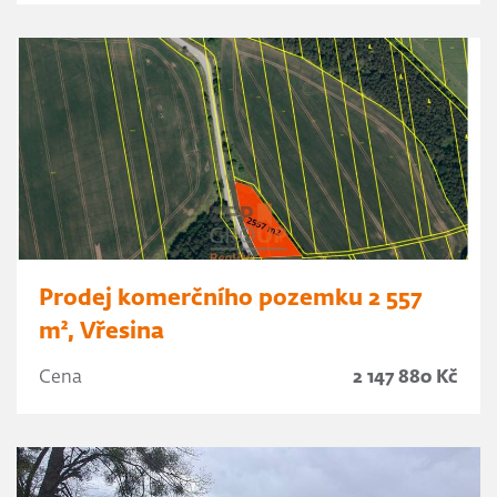
Prodej komerčního pozemku 2 557
m², Vřesina
Cena
2 147 880 Kč