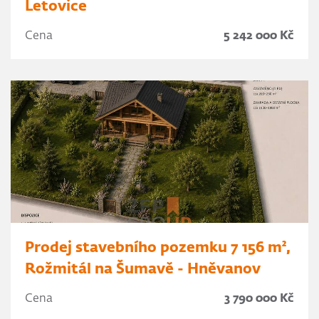
Letovice
Cena
5 242 000 Kč
Prodej stavebního pozemku 7 156 m²,
Rožmitál na Šumavě - Hněvanov
Cena
3 790 000 Kč