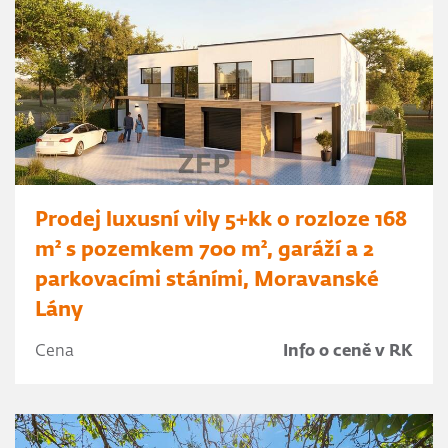
Prodej luxusní vily 5+kk o rozloze 168
m² s pozemkem 700 m², garáží a 2
parkovacími stáními, Moravanské
Lány
Cena
Info o ceně v RK