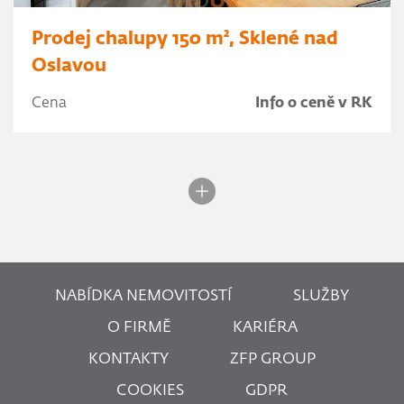
Prodej chalupy 150 m², Sklené nad
Oslavou
Cena
Info o ceně v RK
NABÍDKA NEMOVITOSTÍ
SLUŽBY
O FIRMĚ
KARIÉRA
KONTAKTY
ZFP GROUP
COOKIES
GDPR