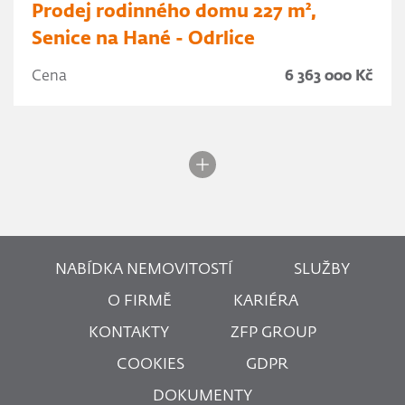
Prodej rodinného domu 227 m²,
Senice na Hané - Odrlice
Cena
6 363 000 Kč
NABÍDKA NEMOVITOSTÍ
SLUŽBY
O FIRMĚ
KARIÉRA
KONTAKTY
ZFP GROUP
COOKIES
GDPR
DOKUMENTY