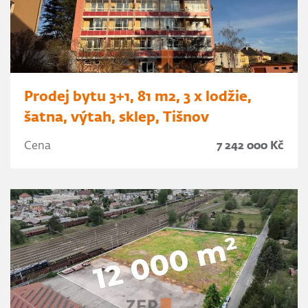
Prodej bytu 3+1, 81 m2, 3 x lodžie,
šatna, výtah, sklep, Tišnov
Cena
7 242 000 Kč