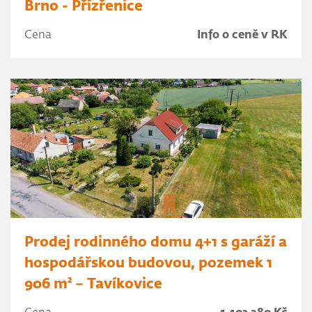
Brno - Přízřenice
Cena
Info o ceně v RK
Prodej rodinného domu 4+1 s garáží a
hospodářskou budovou, pozemek 1
906 m² – Tavíkovice