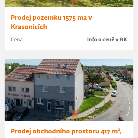
Prodej pozemku 1575 m2 v
Krasonicích
Cena
Info o ceně v RK
Prodej obchodního prostoru 417 m²,