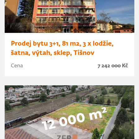
Prodej bytu 3+1, 81 m2, 3 x lodžie,
šatna, výtah, sklep, Tišnov
Cena
7 242 000 Kč