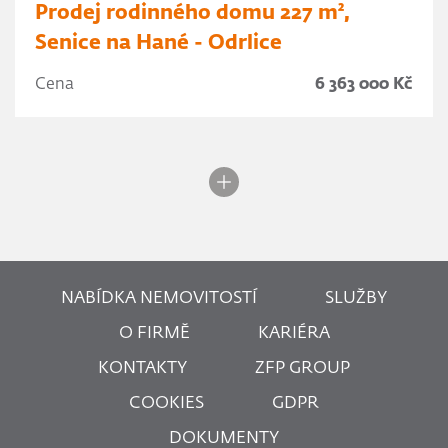
Prodej rodinného domu 227 m²,
Senice na Hané - Odrlice
Cena
6 363 000 Kč
NABÍDKA NEMOVITOSTÍ
SLUŽBY
O FIRMĚ
KARIÉRA
KONTAKTY
ZFP GROUP
COOKIES
GDPR
DOKUMENTY