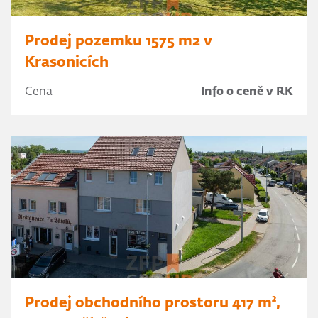
Prodej pozemku 1575 m2 v
Krasonicích
Cena
Info o ceně v RK
Prodej obchodního prostoru 417 m²,