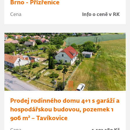
Brno - Přízřenice
Cena
Info o ceně v RK
Prodej rodinného domu 4+1 s garáží a
hospodářskou budovou, pozemek 1
906 m² – Tavíkovice