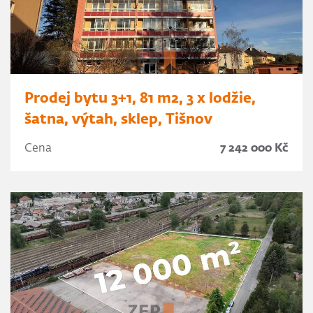
Prodej bytu 3+1, 81 m2, 3 x lodžie,
šatna, výtah, sklep, Tišnov
Cena
7 242 000 Kč