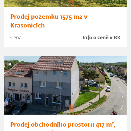
Prodej pozemku 1575 m2 v
Krasonicích
Cena
Info o ceně v RK
Prodej obchodního prostoru 417 m²,