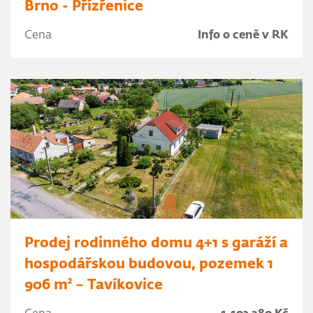
Brno - Přízřenice
Cena
Info o ceně v RK
Prodej rodinného domu 4+1 s garáží a
hospodářskou budovou, pozemek 1
906 m² – Tavíkovice