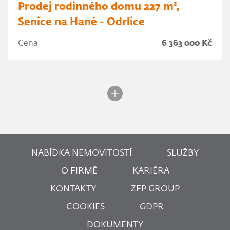
Prodej rodinného domu 227 m²,
Senice na Hané - Odrlice
Cena
6 363 000 Kč
NABÍDKA NEMOVITOSTÍ
SLUŽBY
O FIRMĚ
KARIÉRA
KONTAKTY
ZFP GROUP
COOKIES
GDPR
DOKUMENTY