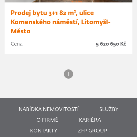
Prodej bytu 3+1 82 m², ulice
Komenského náměstí, Litomyšl-
Město
Cena
5 620 650 Kč
NABÍDKA NEMOVITOSTÍ
SLUŽBY
O FIRMĚ
KARIÉRA
KONTAKTY
ZFP GROUP