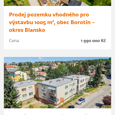
Prodej pozemku vhodného pro
výstavbu 1005 m², obec Borotín –
okres Blansko
Cena
1 990 000 Kč