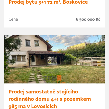
Prodej bytu 3+1 72 m², Boskovice
Cena
6 500 000 Kč
Prodej samostatně stojícího
rodinného domu 4+1 s pozemkem
985 m2 v Lovosicích