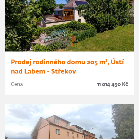
Prodej rodinného domu 205 m², Ústí
nad Labem - Střekov
Cena
11 014 490 Kč