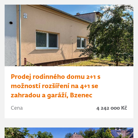
Prodej rodinného domu 2+1 s
možností rozšíření na 4+1 se
zahradou a garáží, Bzenec
Cena
4 242 000 Kč