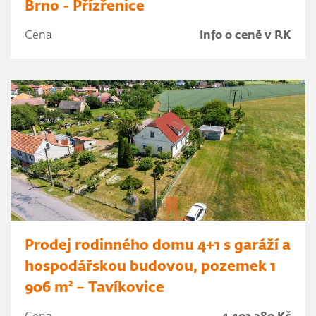
Brno - Přízřenice
Cena
Info o ceně v RK
Prodej rodinného domu 4+1 s garáží a
hospodářskou budovou, pozemek 1
906 m² – Tavíkovice