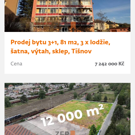
Prodej bytu 3+1, 81 m2, 3 x lodžie,
šatna, výtah, sklep, Tišnov
Cena
7 242 000 Kč