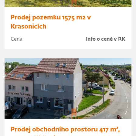
Prodej pozemku 1575 m2 v
Krasonicích
Cena
Info o ceně v RK
Prodej obchodního prostoru 417 m²,