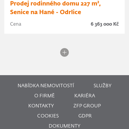
Prodej rodinného domu 227 m²,
Senice na Hané - Odrlice
Cena
6 363 000 Kč
NABÍDKA NEMOVITOSTÍ
SLUŽBY
O FIRMĚ
KARIÉRA
KONTAKTY
ZFP GROUP
COOKIES
GDPR
DOKUMENTY