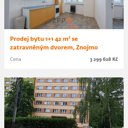
Prodej bytu 1+1 42 m² se
zatravněným dvorem, Znojmo
Cena
3 299 628 Kč