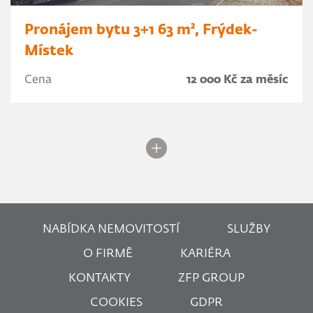
Pronájem bytu 3+1 63 m², Frýdek-
Místek
Cena
12 000 Kč za měsíc
NABÍDKA NEMOVITOSTÍ
SLUŽBY
O FIRMĚ
KARIÉRA
KONTAKTY
ZFP GROUP
COOKIES
GDPR