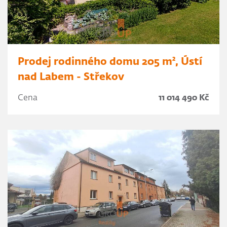
Prodej rodinného domu 205 m², Ústí
nad Labem - Střekov
Cena
11 014 490 Kč