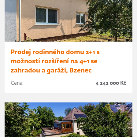
Prodej rodinného domu 2+1 s
možností rozšíření na 4+1 se
zahradou a garáží, Bzenec
Cena
4 242 000 Kč