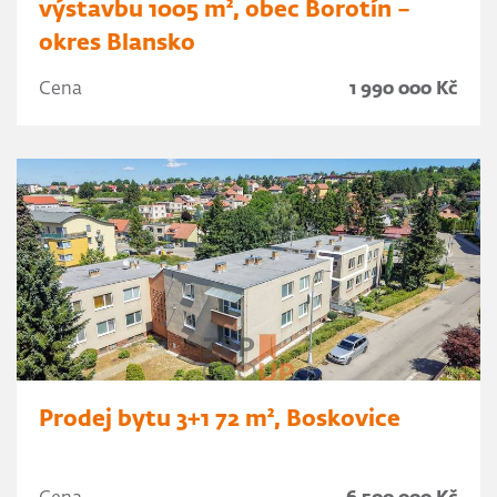
výstavbu 1005 m², obec Borotín –
okres Blansko
Cena
1 990 000 Kč
Prodej bytu 3+1 72 m², Boskovice