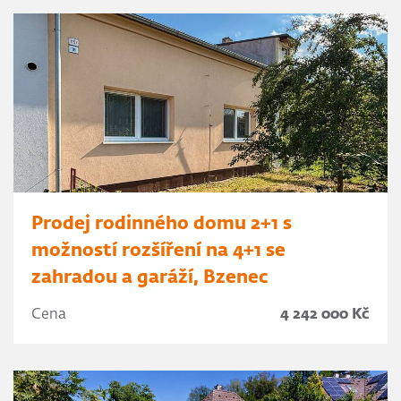
Prodej rodinného domu 2+1 s
možností rozšíření na 4+1 se
zahradou a garáží, Bzenec
Cena
4 242 000 Kč