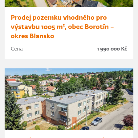
Prodej pozemku vhodného pro
výstavbu 1005 m², obec Borotín –
okres Blansko
Cena
1 990 000 Kč