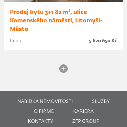
Prodej bytu 3+1 82 m², ulice
Komenského náměstí, Litomyšl-
Město
Cena
5 620 650 Kč
NABÍDKA NEMOVITOSTÍ
SLUŽBY
O FIRMĚ
KARIÉRA
KONTAKTY
ZFP GROUP