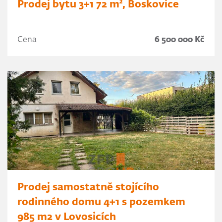
Prodej bytu 3+1 72 m², Boskovice
Cena
6 500 000 Kč
Prodej samostatně stojícího
rodinného domu 4+1 s pozemkem
985 m2 v Lovosicích