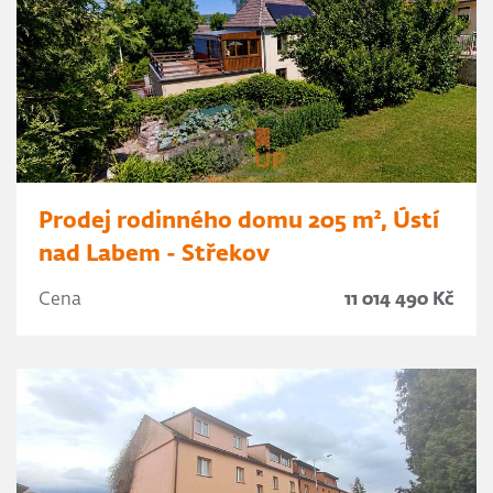
Prodej rodinného domu 205 m², Ústí
nad Labem - Střekov
Cena
11 014 490 Kč