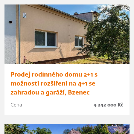
Prodej rodinného domu 2+1 s
možností rozšíření na 4+1 se
zahradou a garáží, Bzenec
Cena
4 242 000 Kč