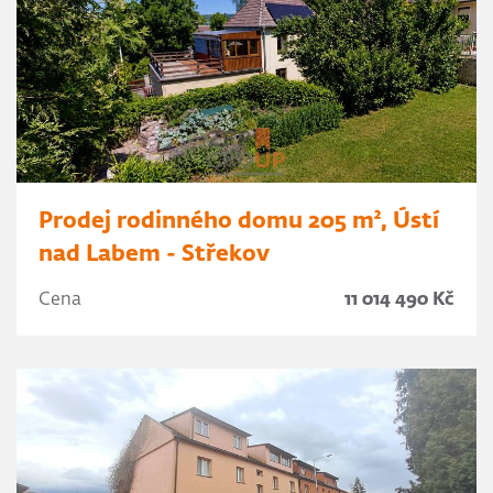
Prodej rodinného domu 205 m², Ústí
nad Labem - Střekov
Cena
11 014 490 Kč