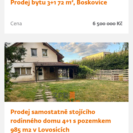
Prodej bytu 3+1 72 m², Boskovice
Cena
6 500 000 Kč
Prodej samostatně stojícího
rodinného domu 4+1 s pozemkem
985 m2 v Lovosicích