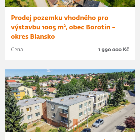
Prodej pozemku vhodného pro
výstavbu 1005 m², obec Borotín –
okres Blansko
Cena
1 990 000 Kč