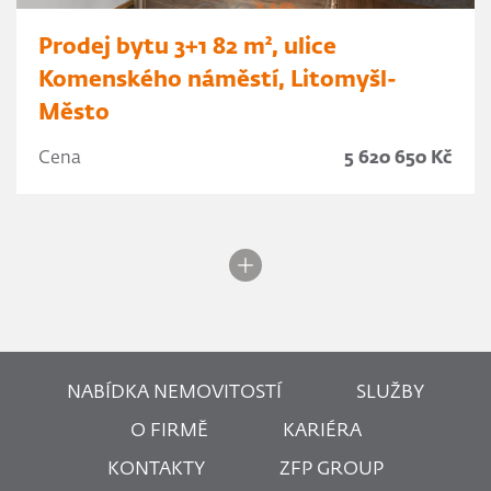
Prodej bytu 3+1 82 m², ulice
Komenského náměstí, Litomyšl-
Město
Cena
5 620 650 Kč
NABÍDKA NEMOVITOSTÍ
SLUŽBY
O FIRMĚ
KARIÉRA
KONTAKTY
ZFP GROUP