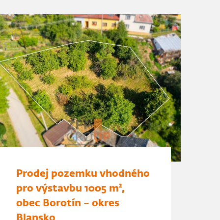
Prodej pozemku vhodného
pro výstavbu 1005 m²,
obec Borotín – okres
Blansko