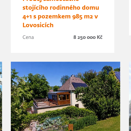
stojícího rodinného domu
4+1 s pozemkem 985 m2 v
Lovosicích
Cena
8 250 000 Kč