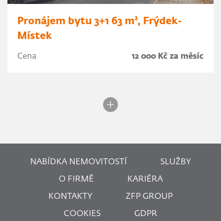
Pronájem bytu 3+1 63 m², Frýdek-
Místek
Cena
12 000 Kč za měsíc
NABÍDKA NEMOVITOSTÍ
SLUŽBY
O FIRMĚ
KARIÉRA
KONTAKTY
ZFP GROUP
COOKIES
GDPR