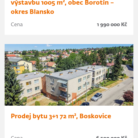
výstavbu 1005 m², obec Borotín –
okres Blansko
Cena
1 990 000 Kč
Prodej bytu 3+1 72 m², Boskovice