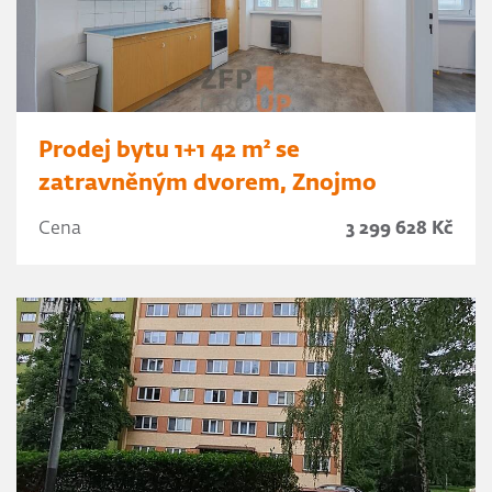
Prodej bytu 1+1 42 m² se
zatravněným dvorem, Znojmo
Cena
3 299 628 Kč