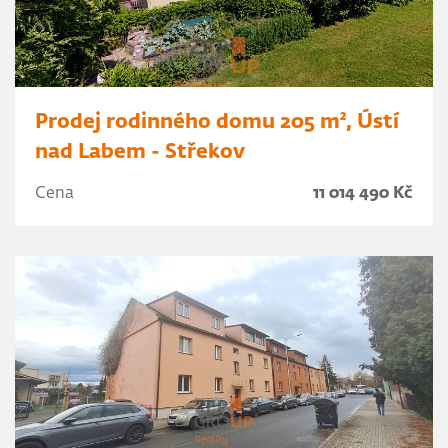
Prodej rodinného domu 205 m², Ústí
nad Labem - Střekov
Cena
11 014 490 Kč