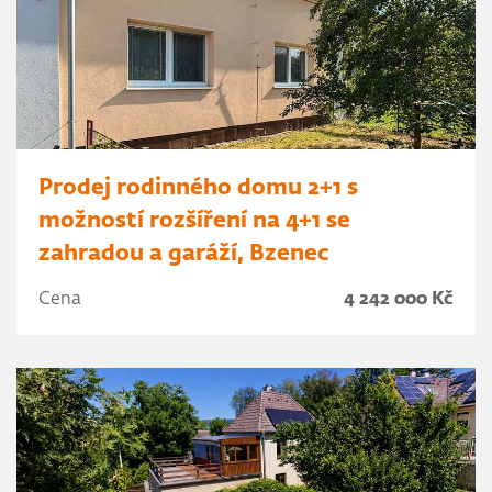
Prodej rodinného domu 2+1 s
možností rozšíření na 4+1 se
zahradou a garáží, Bzenec
Cena
4 242 000 Kč