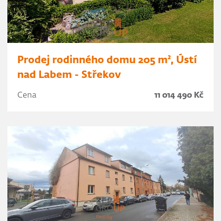
Prodej rodinného domu 205 m², Ústí
nad Labem - Střekov
Cena
11 014 490 Kč