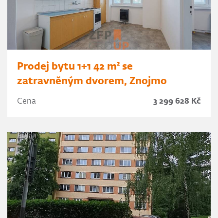
Prodej bytu 1+1 42 m² se
zatravněným dvorem, Znojmo
Cena
3 299 628 Kč