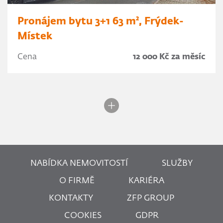
Pronájem bytu 3+1 63 m², Frýdek-
Místek
Cena
12 000 Kč za měsíc
NABÍDKA NEMOVITOSTÍ
SLUŽBY
O FIRMĚ
KARIÉRA
KONTAKTY
ZFP GROUP
COOKIES
GDPR