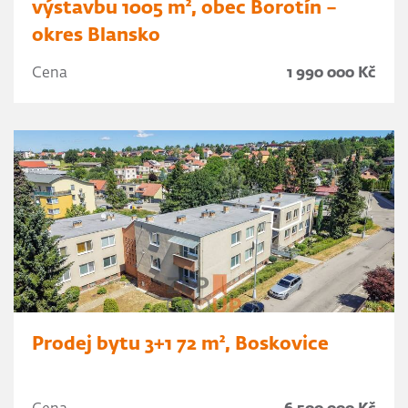
výstavbu 1005 m², obec Borotín –
okres Blansko
Cena
1 990 000 Kč
Prodej bytu 3+1 72 m², Boskovice