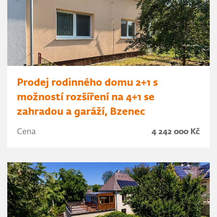
Prodej rodinného domu 2+1 s
možností rozšíření na 4+1 se
zahradou a garáží, Bzenec
Cena
4 242 000 Kč