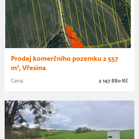
Prodej komerčního pozemku 2 557
m², Vřesina
Cena
2 147 880 Kč