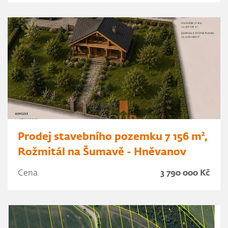
Prodej stavebního pozemku 7 156 m²,
Rožmitál na Šumavě - Hněvanov
Cena
3 790 000 Kč