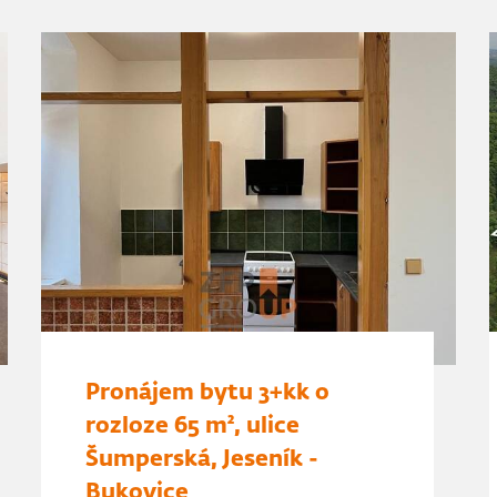
Pronájem bytu 3+kk o
rozloze 65 m², ulice
Šumperská, Jeseník -
Bukovice