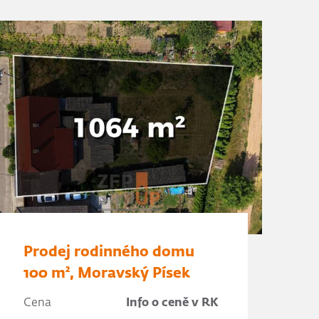
Prodej rodinného domu
100 m², Moravský Písek
Cena
Info o ceně v RK