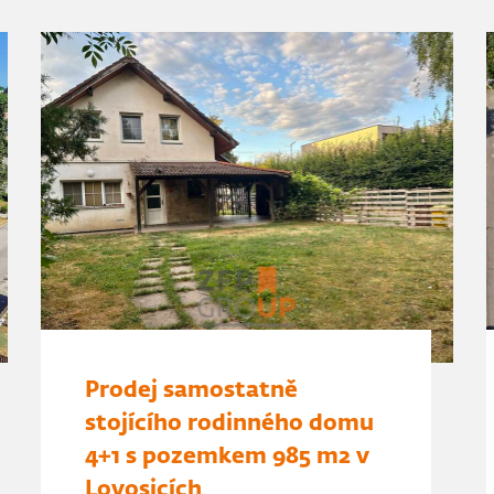
Prodej samostatně
stojícího rodinného domu
4+1 s pozemkem 985 m2 v
Lovosicích