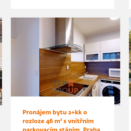
Pronájem bytu 2+kk o
rozloze 46 m² s vnitřním
parkovacím stáním, Praha