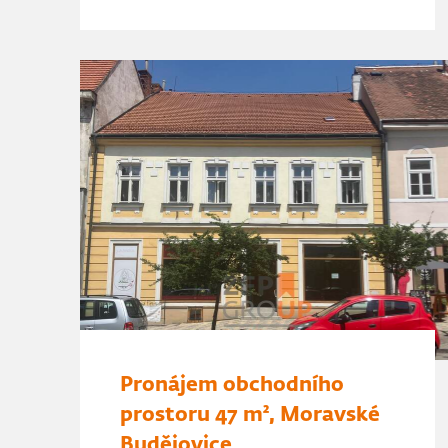
Pronájem obchodního
prostoru 47 m², Moravské
Budějovice