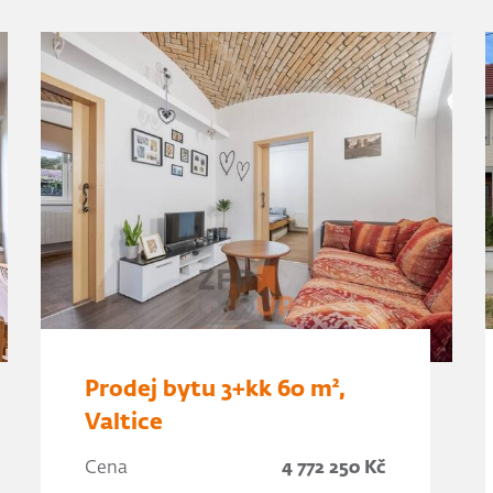
Prodej bytu 3+kk 60 m²,
Valtice
Cena
4 772 250 Kč