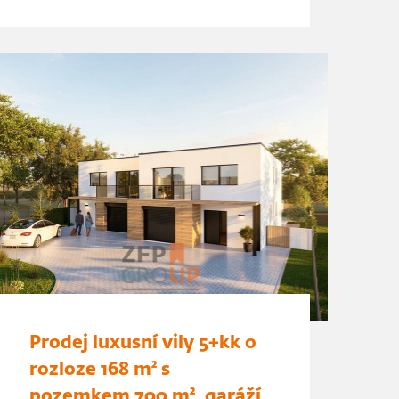
Prodej luxusní vily 5+kk o
rozloze 168 m² s
pozemkem 700 m², garáží