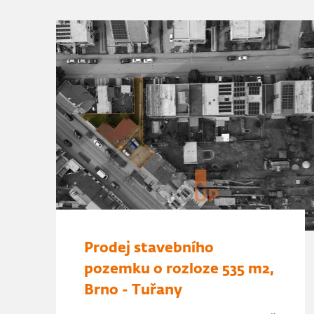
Prodej stavebního
pozemku o rozloze 535 m2,
Brno - Tuřany