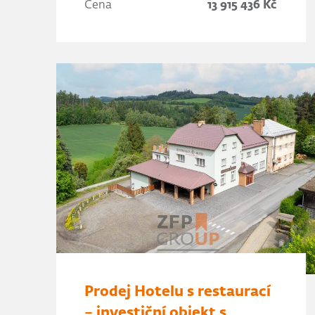
Cena
13 915 436 Kč
Prodej Hotelu s restaurací
– investiční objekt s