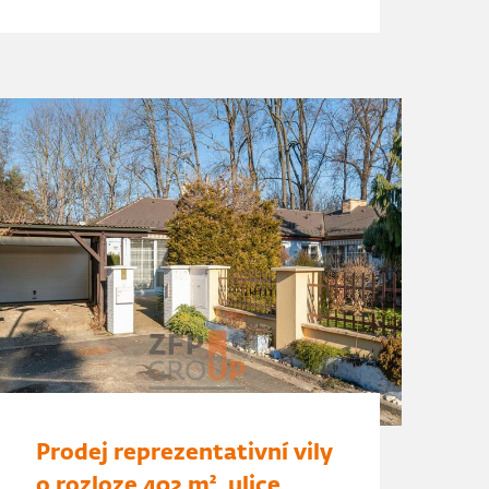
Prodej reprezentativní vily
o rozloze 402 m², ulice