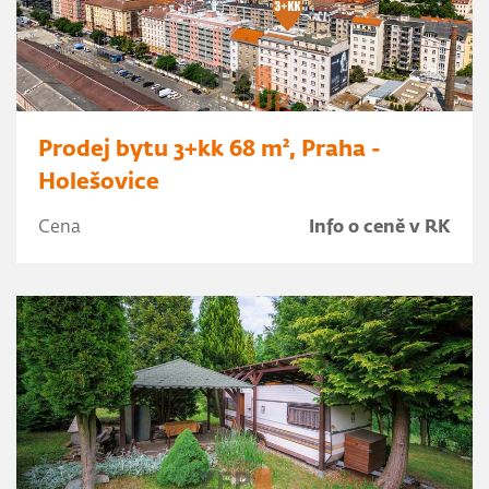
Prodej bytu 3+kk 68 m², Praha -
Holešovice
Cena
Info o ceně v RK