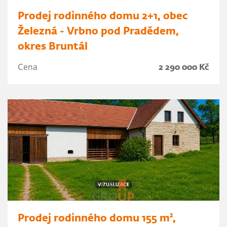
Prodej rodinného domu 2+1, obec
Železná - Vrbno pod Pradědem,
okres Bruntál
Cena
2 290 000 Kč
Prodej rodinného domu 155 m²,