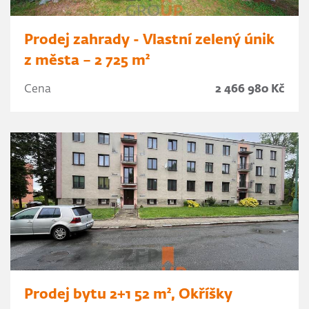
Prodej zahrady - Vlastní zelený únik
z města – 2 725 m²
Cena
2 466 980 Kč
Prodej bytu 2+1 52 m², Okříšky