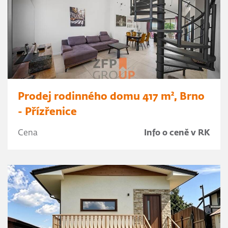
Prodej rodinného domu 417 m², Brno
- Přízřenice
Cena
Info o ceně v RK