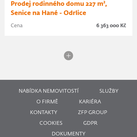
Prodej rodinného domu 227 m²,
Senice na Hané - Odrlice
Cena
6 363 000 Kč
NABÍDKA NEMOVITOSTÍ
SLUŽBY
O FIRMĚ
KARIÉRA
KONTAKTY
ZFP GROUP
COOKIES
GDPR
DOKUMENTY