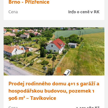
Brno - Přízřenice
Cena
Info o ceně v RK
Prodej rodinného domu 4+1 s garáží a
hospodářskou budovou, pozemek 1
906 m² – Tavíkovice