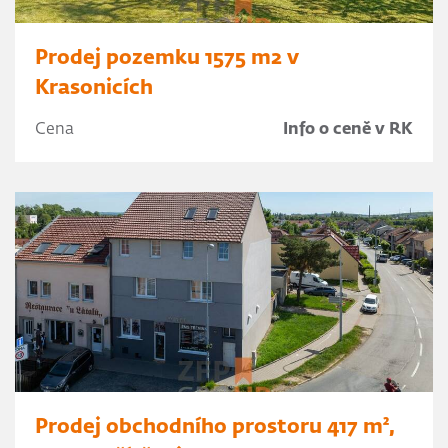
Prodej pozemku 1575 m2 v
Krasonicích
Cena
Info o ceně v RK
Prodej obchodního prostoru 417 m²,