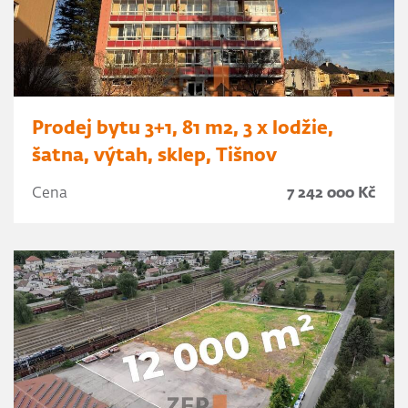
Prodej bytu 3+1, 81 m2, 3 x lodžie,
šatna, výtah, sklep, Tišnov
Cena
7 242 000 Kč