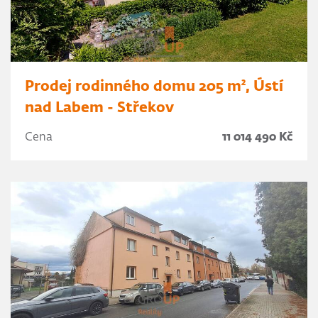
Prodej rodinného domu 205 m², Ústí
nad Labem - Střekov
Cena
11 014 490 Kč