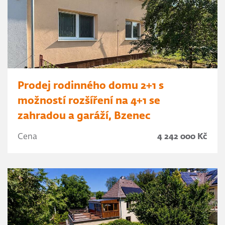
Prodej rodinného domu 2+1 s
možností rozšíření na 4+1 se
zahradou a garáží, Bzenec
Cena
4 242 000 Kč