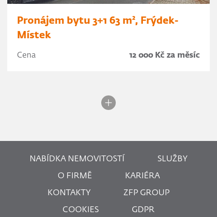
Pronájem bytu 3+1 63 m², Frýdek-
Místek
Cena
12 000 Kč za měsíc
NABÍDKA NEMOVITOSTÍ
SLUŽBY
O FIRMĚ
KARIÉRA
KONTAKTY
ZFP GROUP
COOKIES
GDPR