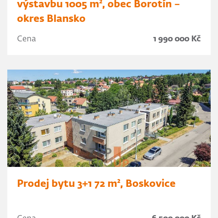
výstavbu 1005 m², obec Borotín –
okres Blansko
Cena
1 990 000 Kč
Prodej bytu 3+1 72 m², Boskovice