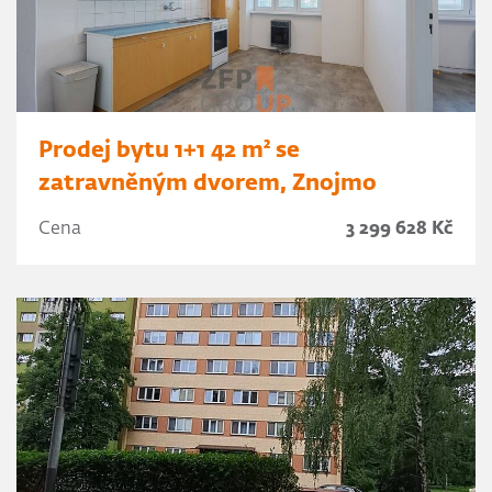
Prodej bytu 1+1 42 m² se
zatravněným dvorem, Znojmo
Cena
3 299 628 Kč