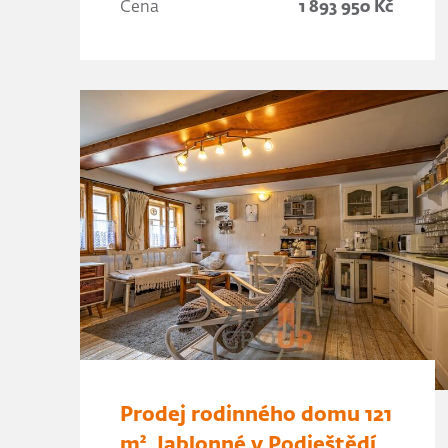
Cena
1 893 950 Kč
Prodej rodinného domu 121
m², Jablonné v Podještědí