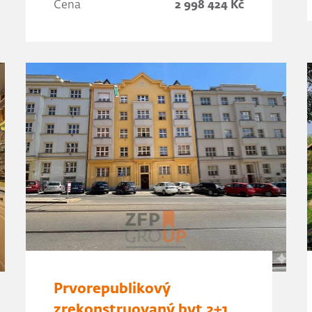
Cena
2 998 424 Kč
Prvorepublikový
zrekonstruovaný byt 2+1,