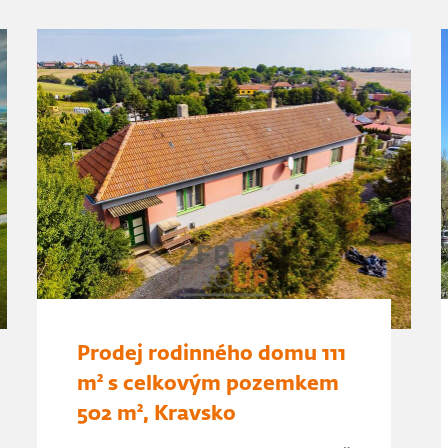
Prodej rodinného domu 111
m² s celkovým pozemkem
502 m², Kravsko