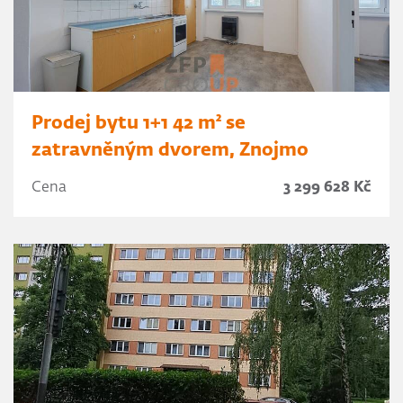
Prodej bytu 1+1 42 m² se
zatravněným dvorem, Znojmo
Cena
3 299 628 Kč