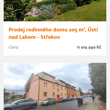
Prodej rodinného domu 205 m², Ústí
nad Labem - Střekov
Cena
11 014 490 Kč