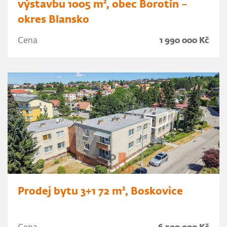
výstavbu 1005 m², obec Borotín –
okres Blansko
Cena
1 990 000 Kč
Prodej bytu 3+1 72 m², Boskovice