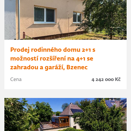
Prodej rodinného domu 2+1 s
možností rozšíření na 4+1 se
zahradou a garáží, Bzenec
Cena
4 242 000 Kč