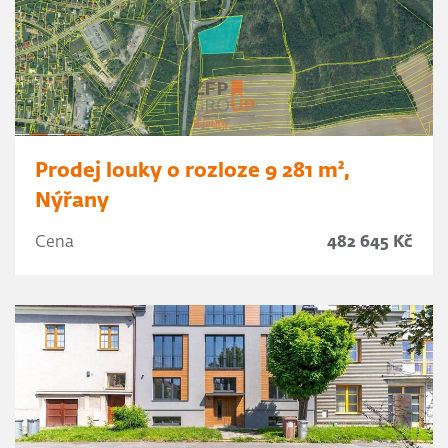
Prodej louky o rozloze 9 281 m²,
Nýřany
Cena
482 645 Kč