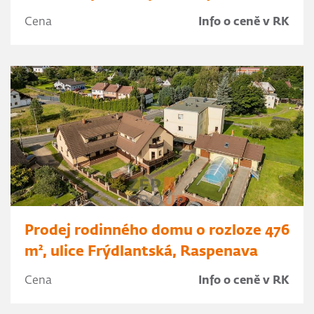
Cena
Info o ceně v RK
Prodej rodinného domu o rozloze 476
m², ulice Frýdlantská, Raspenava
Cena
Info o ceně v RK