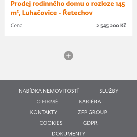
Prodej rodinného domu o rozloze 145
m², Luhačovice - Řetechov
Cena
2 545 200 Kč
NABÍDKA NEMOVITOSTÍ
SLUŽBY
O FIRMĚ
KARIÉRA
KONTAKTY
ZFP GROUP
COOKIES
GDPR
DOKUMENTY