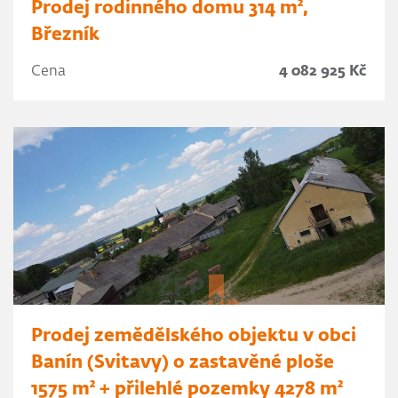
Prodej rodinného domu 314 m²,
Březník
Cena
4 082 925 Kč
Prodej zemědělského objektu v obci
Banín (Svitavy) o zastavěné ploše
1575 m² + přilehlé pozemky 4278 m²