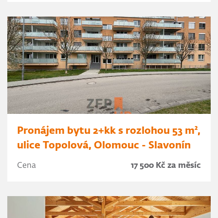
Pronájem bytu 2+kk s rozlohou 53 m²,
ulice Topolová, Olomouc - Slavonín
Cena
17 500 Kč za měsíc