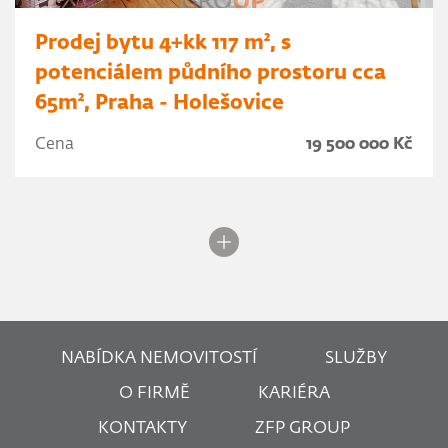
Prodej bytu 4+kk 117 m², s
potenciálem půdního prostoru cca
65m², Praha - Holešovice
Cena
19 500 000 Kč
NABÍDKA NEMOVITOSTÍ
SLUŽBY
O FIRMĚ
KARIÉRA
KONTAKTY
ZFP GROUP