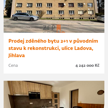
Prodej zděného bytu 2+1 v původním
stavu k rekonstrukci, ulice Ladova,
Jihlava
Cena
4 242 000 Kč