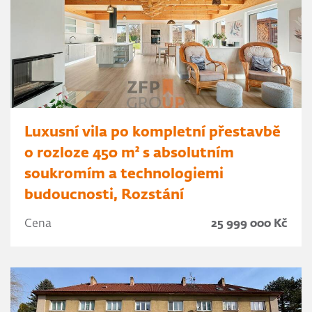
Luxusní vila po kompletní přestavbě
o rozloze 450 m² s absolutním
soukromím a technologiemi
budoucnosti, Rozstání
Cena
25 999 000 Kč