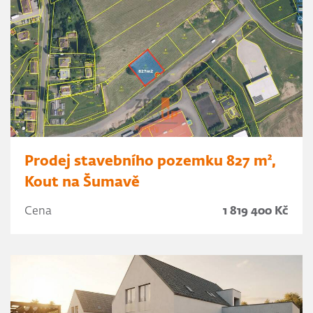
Prodej stavebního pozemku 827 m²,
Kout na Šumavě
Cena
1 819 400 Kč