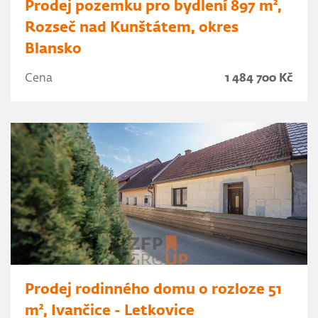
Prodej pozemku pro bydlení 897 m²,
Rozseč nad Kunštátem, okres
Blansko
Cena
1 484 700 Kč
Prodej rodinného domu o rozloze 51
m², Ivančice - Letkovice