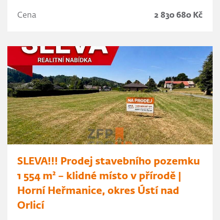
Cena
2 830 680 Kč
SLEVA!!! Prodej stavebního pozemku
1 554 m² – klidné místo v přírodě |
Horní Heřmanice, okres Ústí nad
Orlicí