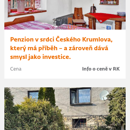
Penzion v srdci Českého Krumlova,
který má příběh – a zároveň dává
smysl jako investice.
Cena
Info o ceně v RK