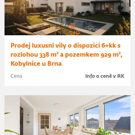
Prodej luxusní vily o dispozici 6+kk s
rozlohou 338 m² a pozemkem 929 m²,
Kobylnice u Brna
Cena
Info o ceně v RK