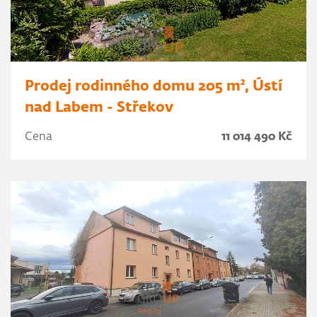
Prodej rodinného domu 205 m², Ústí
nad Labem - Střekov
Cena
11 014 490 Kč