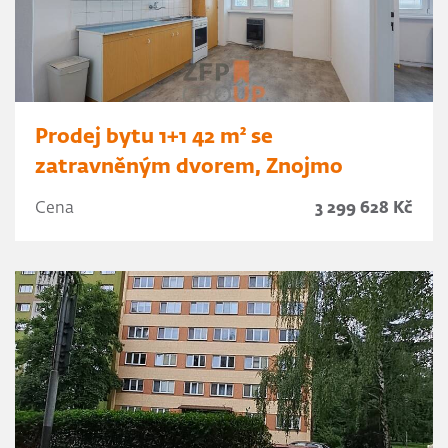
Prodej bytu 1+1 42 m² se
zatravněným dvorem, Znojmo
Cena
3 299 628 Kč