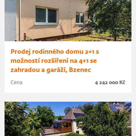
Prodej rodinného domu 2+1 s
možností rozšíření na 4+1 se
zahradou a garáží, Bzenec
Cena
4 242 000 Kč