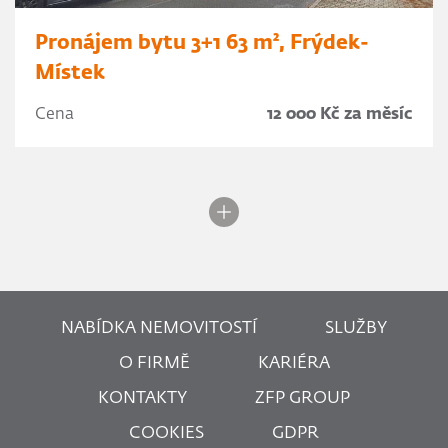
Pronájem bytu 3+1 63 m², Frýdek-
Místek
Cena
12 000 Kč za měsíc
NABÍDKA NEMOVITOSTÍ
SLUŽBY
O FIRMĚ
KARIÉRA
KONTAKTY
ZFP GROUP
COOKIES
GDPR