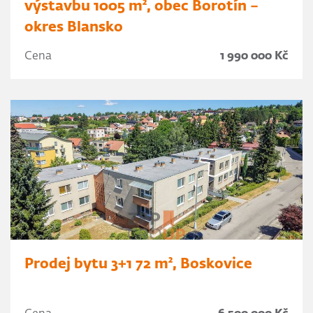
výstavbu 1005 m², obec Borotín –
okres Blansko
Cena
1 990 000 Kč
Prodej bytu 3+1 72 m², Boskovice