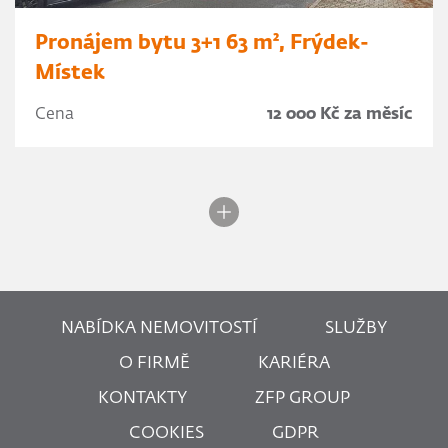
Pronájem bytu 3+1 63 m², Frýdek-
Místek
Cena
12 000 Kč za měsíc
NABÍDKA NEMOVITOSTÍ
SLUŽBY
O FIRMĚ
KARIÉRA
KONTAKTY
ZFP GROUP
COOKIES
GDPR