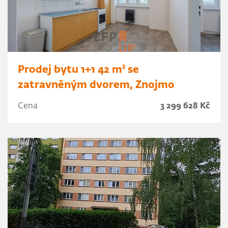
Prodej bytu 1+1 42 m² se
zatravněným dvorem, Znojmo
Cena
3 299 628 Kč