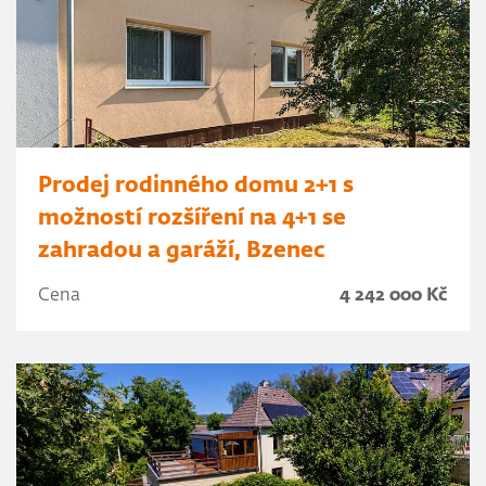
Prodej rodinného domu 2+1 s
možností rozšíření na 4+1 se
zahradou a garáží, Bzenec
Cena
4 242 000 Kč