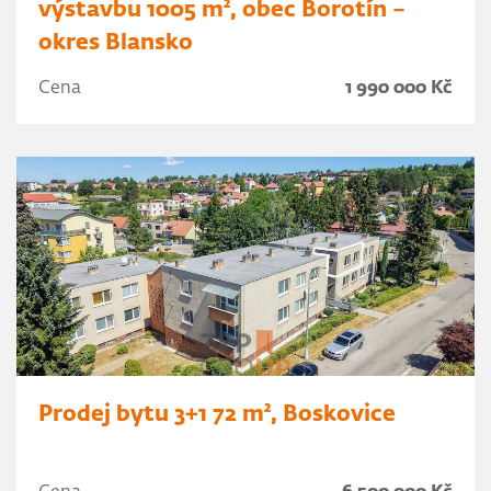
výstavbu 1005 m², obec Borotín –
okres Blansko
Cena
1 990 000 Kč
Prodej bytu 3+1 72 m², Boskovice