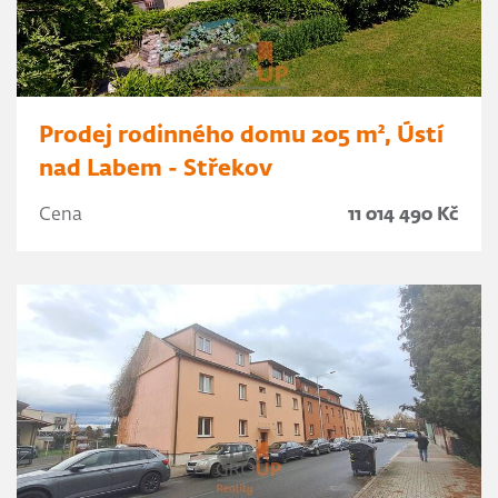
Prodej rodinného domu 205 m², Ústí
nad Labem - Střekov
Cena
11 014 490 Kč