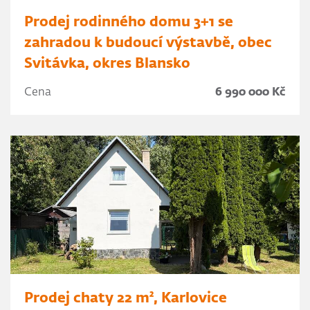
Prodej rodinného domu 3+1 se
zahradou k budoucí výstavbě, obec
Svitávka, okres Blansko
Cena
6 990 000 Kč
Prodej chaty 22 m², Karlovice