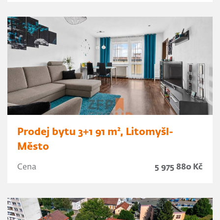
Prodej bytu 3+1 91 m², Litomyšl-
Město
Cena
5 975 880 Kč