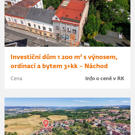
Investiční dům 1 200 m² s výnosem,
ordinací a bytem 3+kk – Náchod
Cena
Info o ceně v RK