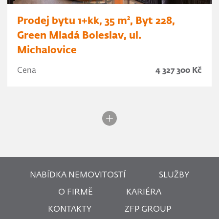
Prodej bytu 1+kk, 35 m², Byt 228,
Green Mladá Boleslav, ul.
Michalovice
Cena
4 327 300 Kč
NABÍDKA NEMOVITOSTÍ
SLUŽBY
O FIRMĚ
KARIÉRA
KONTAKTY
ZFP GROUP