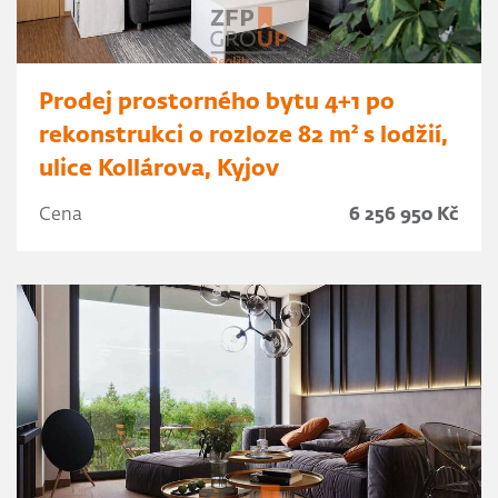
Prodej prostorného bytu 4+1 po
rekonstrukci o rozloze 82 m² s lodžií,
ulice Kollárova, Kyjov
Cena
6 256 950 Kč