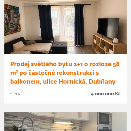
Prodej světlého bytu 2+1 o rozloze 58
m² po částečné rekonstrukci s
balkonem, ulice Hornická, Dubňany
Cena
4 000 000 Kč