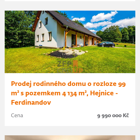
Prodej rodinného domu o rozloze 99
m² s pozemkem 4 134 m², Hejnice -
Ferdinandov
Cena
9 990 000 Kč