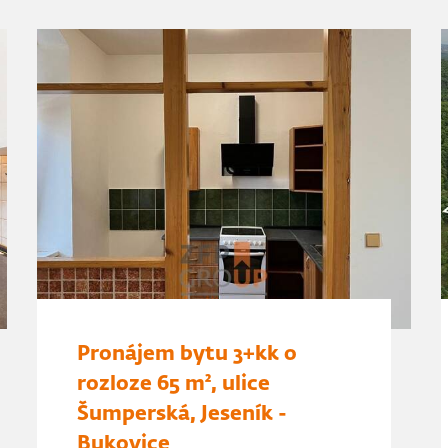
Pronájem bytu 3+kk o
rozloze 65 m², ulice
Šumperská, Jeseník -
Bukovice